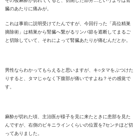
その後麻酔が切れてくると、切開した部分…というよりは腎
臓のあたりに痛みが。
これは事前に説明受けてたんですが、今回行った「高位精巣
摘除術」は精巣から腎臓へ繋がるリンパ節を遮断してまるご
と切除していて、それによって腎臓あたりが痛むんだとか。
男性ならわかってもらえると思いますが、キ○タマをぶつけた
りすると、タマじゃなく下腹部が痛いですよね？その感覚で
す。
麻酔が切れた頃、主治医が様子を見に来たときに患部を見た
んですが、右側のビキニラインくらいの位置を7センチほど切
ってありました。