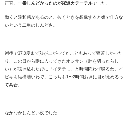
正直、
一番しんどかったのが尿道カテーテル
でした。
動くと違和感があるのと、抜くときを想像すると嫌で仕方な
いという二重のしんどさ。
術後で37.9度まで熱が上がってたこともあって寝苦しかった
り、この日から隣に入ってきたオジサン（肺を切ったらし
い）が咳き込むたびに「イテテ…」と時間問わず喋るわ、イ
ビキも結構凄いわで、こっちも1〜2時間おきに目が覚めるっ
て具合。
なかなかしんどい夜でした…