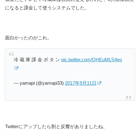
になると課金して使うシステムでした。
面白かったのがこれ。
冷 蔵 庫 課 金 ボ タ ン
pic.twitter.com/QHEuMLS4eo
— yamapi (@yamapi33)
2017年9月11日
Twitterにアップしたら割と反響がありましたね。