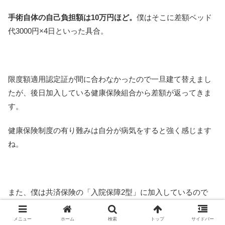
手術自体の自己負担額は10万円ほど。
僕はそこに差額ベッド
代3000円×4日といった具合。
限度額適用認定証が間に合わなかったので一旦建て替えまし
たが、後日加入している健康保険組合から差額が返ってきま
す。
健康保険制度の有り難みは自分が病気をすると強く感じます
ね。
また、僕は共済保険の「入院保障2型」に加入しているので
入院4日分と手術について保険金が降ります。随分負担として
メニュー
ホーム
検索
トップ
サイドバー