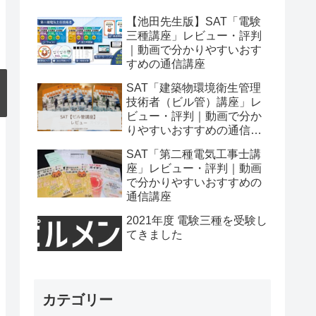
【池田先生版】SAT「電験
三種講座」レビュー・評判
｜動画で分かりやすいおす
すめの通信講座
SAT「建築物環境衛生管理
技術者（ビル管）講座」レ
ビュー・評判｜動画で分か
りやすいおすすめの通信講
座
SAT「第二種電気工事士講
座」レビュー・評判｜動画
で分かりやすいおすすめの
通信講座
2021年度 電験三種を受験し
てきました
カテゴリー