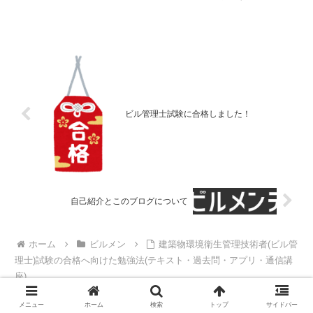
いきます。4点セットの解説記事でも書き
ましたが、僕は3種を飛ばしていきなり2
種を受験して合格しました。ビルメン4点
セットって何？...
ビル管理士試験に合格しました！
自己紹介とこのブログについて
ホーム
ビルメン
建築物環境衛生管理技術者(ビル管
理士)試験の合格へ向けた勉強法(テキスト・過去問・アプリ・通信講
座)
メニュー
ホーム
検索
トップ
サイドバー