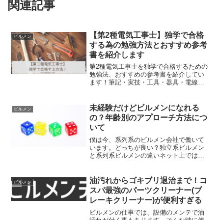
関連記事
【第2種電気工事士】独学で合格
ビルメン
する為の勉強方法とおすすめ参考
書を紹介します
第2種電気工事士を独学で合格するための
勉強法、おすすめの参考書を紹介してい
ます！筆記・実技・工具・器具・電線に
ついても細かく解説。
未経験だけどビルメンになれる
ビルメン
の？年齢別のアプローチ方法につ
いて
僕は今、系列系のビルメン会社で働いて
います。どっちが良い？独立系ビルメン
と系列系ビルメンの違いネット上ではこ
のブログも含め、ビルメンに関する様々
な情報が飛び交っていて、「ニートの社
会復帰におすすめ」「40歳でもまだ若
油汚れからゴキブリ退治まで！コ
ビルメン
手」「今日もネットサーフ...
スパ最強のパーツクリーナー(ブ
レーキクリーナー)が便利すぎる
ビルメンの仕事では、設備のメンテで油