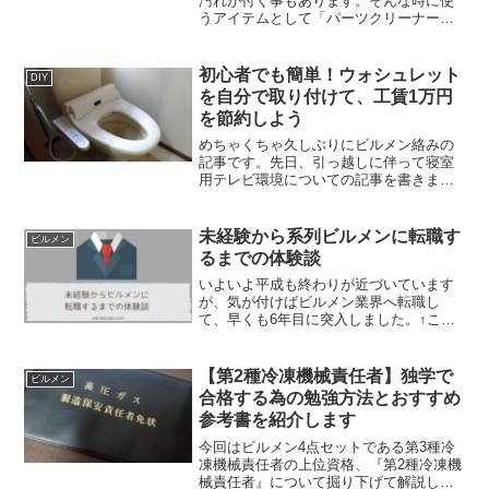
汚れが付く事もあります。そんな時に使
うアイテムとして「パーツクリーナー」
という商品がありますが、ご存知でしょ
うか？（ブレーキクリーナーとも呼びま
す。）KURE パーツクリーナーposted
初心者でも簡単！ウォシュレット
DIY
with カエ...
を自分で取り付けて、工賃1万円
を節約しよう
めちゃくちゃ久しぶりにビルメン絡みの
記事です。先日、引っ越しに伴って寝室
用テレビ環境についての記事を書きまし
た。PCディスプレイと地デジチューナー
で寝室用のTV環境を作ってみました - ビ
ルメンデス新居は以前より広くなったも
未経験から系列ビルメンに転職す
ビルメン
のの築年数は古く...
るまでの体験談
いよいよ平成も終わりが近づいています
が、気が付けばビルメン業界へ転職し
て、早くも6年目に突入しました。↑この
記事を書いてからも早1年…本当にあっと
いう間すぎてヤバいです。僕の前職はア
パレルメーカーで、新卒から3年働いて現
【第2種冷凍機械責任者】独学で
ビルメン
在の系列ビルメン会社...
合格する為の勉強方法とおすすめ
参考書を紹介します
今回はビルメン4点セットである第3種冷
凍機械責任者の上位資格、『第2種冷凍機
械責任者』について掘り下げて解説して