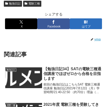
勉強日記
電験三種
シェアする
X
Facebook
はてブ
ymp
関連記事
【勉強日記34】SATの電験三種通
勉強日記
信講座でほぼゼロから合格を目指
します
前回の勉強日記はこちらSAT 電験三種通
信講座 勉強日記2021年7月12日（月）学
習時間/21:40-22:50 （約70分）理論（電
験合格）コイル②導出から丁寧に電磁誘
導と相互誘導の式を何度か書いてるうち
に公式が身についた感じ。この辺り...
2021年度 電験三種を受験してき
電験三種