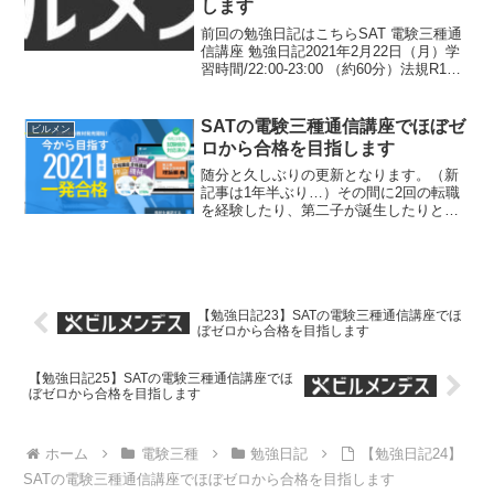
します
前回の勉強日記はこちらSAT 電験三種通
信講座 勉強日記2021年2月22日（月）学
習時間/22:00-23:00 （約60分）法規R1年
問1〜10・解説視聴A問題は日本語力試験
的な要素が2割くらいあるので、しっかり
問題を読み込めば知らな...
SATの電験三種通信講座でほぼゼ
ビルメン
ロから合格を目指します
随分と久しぶりの更新となります。（新
記事は1年半ぶり…）その間に2回の転職
を経験したり、第二子が誕生したりと慌
ただしい日々でした。ビルメン3社目にし
てようやく理想的な職場環境と待遇にな
った感じがありますが…その話はまたの
機会にするとして、今...
【勉強日記23】SATの電験三種通信講座でほ
ぼゼロから合格を目指します
【勉強日記25】SATの電験三種通信講座でほ
ぼゼロから合格を目指します
ホーム
電験三種
勉強日記
【勉強日記24】
SATの電験三種通信講座でほぼゼロから合格を目指します