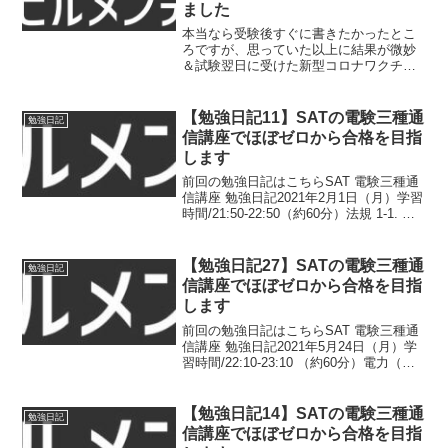
ました
本当なら受験後すぐに書きたかったとこ
ろですが、思っていた以上に結果が微妙
＆試験翌日に受けた新型コロナワクチン
の副反応でそれどころじゃなかった事も
あり、間が空いてしまいました…とはい
え、曲がりなりにも昨年11月の下旬から
【勉強日記11】SATの電験三種通
勉強日記
約8ヶ月も勉強期間をと...
信講座でほぼゼロから合格を目指
します
前回の勉強日記はこちらSAT 電験三種通
信講座 勉強日記2021年2月1日（月）学習
時間/21:50-22:50（約60分）法規 1-1. 電
気事業法の概要〜1-8. 立入検査急遽、予
定を変更して法規から進めることにし
た。 （相互フォローの...
【勉強日記27】SATの電験三種通
勉強日記
信講座でほぼゼロから合格を目指
します
前回の勉強日記はこちらSAT 電験三種通
信講座 勉強日記2021年5月24日（月）学
習時間/22:10-23:10 （約60分）電力（電
験合格）火力発電①電験合格の火力発電
をスタート。仕組みメインの解説。ボイ
ラの排熱利用とタービンの排気利用...
【勉強日記14】SATの電験三種通
勉強日記
信講座でほぼゼロから合格を目指